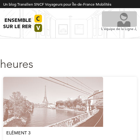
Un blog Transilien SNCF Voyageurs pour Île-de-France Mobilités
ENSEMBLE
SUR LE RER
L'équipe de la Ligne J,
heures
ELÉMENT 3