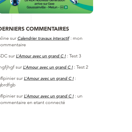
DERNIERS COMMENTAIRES
Aline
sur
:
mon
Calendrier travaux interactif
commentaire
SDC
sur
:
Test 3
L’Amour avec un grand C !
hgfjhgf
sur
:
Test 2
L’Amour avec un grand C !
Mlpinier
sur
:
L’Amour avec un grand C !
gbrdfgb
Mlpinier
sur
:
un
L’Amour avec un grand C !
commentaire en etant connecté